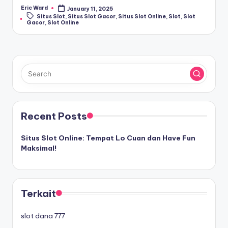
Eric Ward
January 11, 2025
Posted
Tags:
Situs Slot
,
Situs Slot Gacor
,
Situs Slot Online
,
Slot
,
Slot
by
Gacor
,
Slot Online
Recent Posts
Situs Slot Online: Tempat Lo Cuan dan Have Fun
Maksimal!
Terkait
slot dana 777