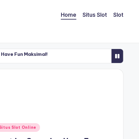
Home
Situs Slot
Slot
ve Fun Maksimal!
Situs Slot Online