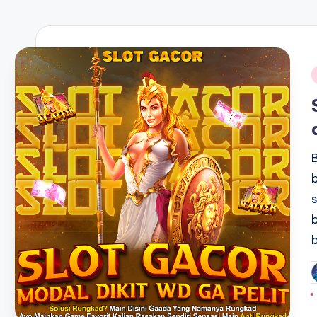
i
P
b