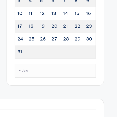
3
4
5
6
7
8
9
10
11
12
13
14
15
16
17
18
19
20
21
22
23
24
25
26
27
28
29
30
31
« Jan