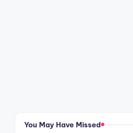
You May Have Missed