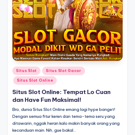
Posted
Situs Slot
Situs Slot Gacor
in
Situs Slot Online
Situs Slot Online: Tempat Lo Cuan
dan Have Fun Maksimal!
Bro, dunia Situs Slot Online emang lagi hype banget!
Dengan semua fitur keren dan tema-tema seru yang
ditawarin, nggak heran kalo makin banyak orang yang
kecanduan main. Nih, gue bakal…